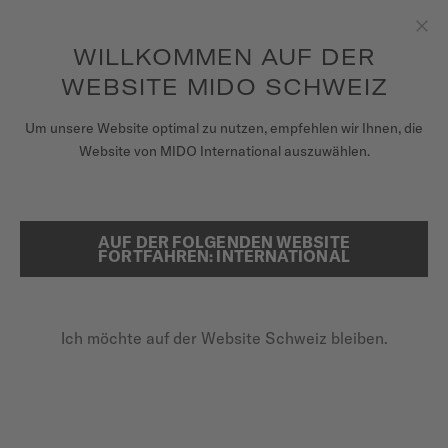
Erhalten sie mit jedem Kauf einer Uhr einen Uhrenbeweger als
Geschenk*
Zum Inhalt springen
WILLKOMMEN AUF DER
Sch
um auf Ihre Garantieinformationen
REGISTRIEREN SIE IHRE UHR
und mehr zuzugreifen
WEBSITE MIDO SCHWEIZ
UHREN
Um unsere Website optimal zu nutzen, empfehlen wir Ihnen, die
STARTSEITE
BARONCELLI SIGNATURE GENT
Website von MIDO International auszuwählen.
ARMBÄNDER
MIDO UNIVERSUM
AUF DER FOLGENDEN WEBSITE
SUCHE
Baroncelli Signature Gent
FORTFAHREN: INTERNATIONAL
VERKAUFSSTELLEN
M037.407.11.041.00 - ∅ 39MM
KUNDENDIENST
Nivachron™-Unruhspirale
Ich möchte auf der Website Schweiz bleiben.
Gangreserve bis zu 80 Stunden
Entspiegeltes Saphirglas
Registrieren Sie Ihre Uhr
Mein Konto
880,00 CHF
Zahlung per Rechnung mit
KLARNA