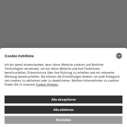
SERVICESTELLEN-SUCHE
NUTZUNGSBEDINGUNGEN
VERKAUFS- UND
KUNDENDIENST
LIEFERBEDINGUNGEN
KONTAKTIEREN SIE UNS
DATENSCHUTZ
PRESS LOUNGE
HINWEIS ZU COOKIES
COOKIE-EINSTELLUNGEN
IMPRESSUM
VERTRAG WIDERRUFEN
© MIDO SA - SWISS WATCHES SINCE 1918 - ALL RIGHT RESERVED
FILTER