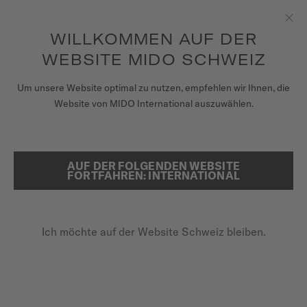
Erhalten sie mit jedem Kauf einer Uhr einen Uhrenbeweger als
Geschenk*
Zum Inhalt springen
WILLKOMMEN AUF DER
Sch
um auf Ihre Garantieinformationen
REGISTRIEREN SIE IHRE UHR
und mehr zuzugreifen
WEBSITE MIDO SCHWEIZ
UHREN
Um unsere Website optimal zu nutzen, empfehlen wir Ihnen, die
...
STARTSEITE
BIG-DATE-UHREN
Website von MIDO International auszuwählen.
ARMBÄNDER
MIDO UNIVERSUM
AUF DER FOLGENDEN WEBSITE
SUCHE
FORTFAHREN: INTERNATIONAL
VERKAUFSSTELLEN
KUNDENDIENST
Ich möchte auf der Website Schweiz bleiben.
Registrieren Sie Ihre Uhr
BIG-DATE-UHREN
Mein Konto