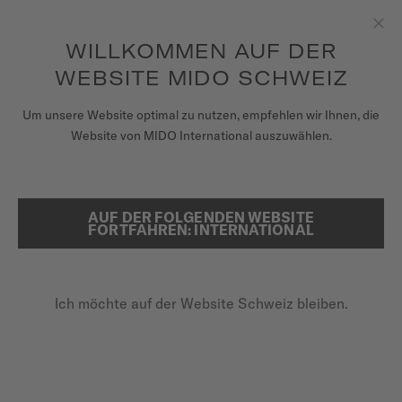
um auf Ihre Garantieinformationen
REGISTRIEREN SIE IHRE UHR
und mehr zuzugreifen
Zum Inhalt springen
WILLKOMMEN AUF DER
Sch
WEBSITE MIDO SCHWEIZ
UHREN
Um unsere Website optimal zu nutzen, empfehlen wir Ihnen, die
Website von MIDO International auszuwählen.
ARMBÄNDER
MIDO UNIVERSUM
AUF DER FOLGENDEN WEBSITE
SUCHE
FORTFAHREN: INTERNATIONAL
VERKAUFSSTELLEN
KUNDENDIENST
Ich möchte auf der Website Schweiz bleiben.
Registrieren Sie Ihre Uhr
Mein Konto