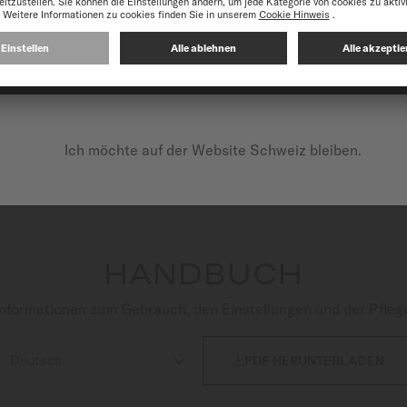
UHR
GEHÄUSE & GLAS
ZIFFERBLATT
ser nimmt die Zeit einen anderen Rhythmus an. Die Ocean Star
UF DER FOLGENDEN WEBSITE FORTFAHREN: INTERNATI
d verkörpert den Geist einer echten Performance-Uhr. Wasser
und zuverlässig, wird sie vom Kaliber 80 angetrieben, das bis 
Unruhspirale für hervorragende Widerstandsfähigkeit gegen Ma
lange, satinierte und polierte Edelstahlgehäuse vereint Komf
Ich möchte auf der Website Schweiz bleiben.
, das strukturierte Zifferblatt und die mit Super-LumiNova® b
rleisten.
HANDBUCH
nformationen zum Gebrauch, den Einstellungen und der Pfleg

PDF HERUNTERLADEN