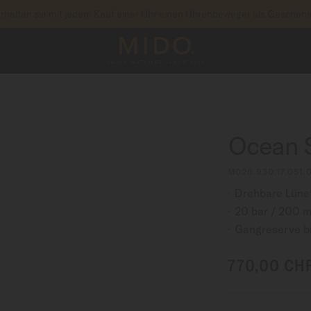
rhalten sie mit jedem Kauf einer Uhr einen Uhrenbeweger als Geschen
um auf Ihre Garantieinformationen und mehr zuzu
RIEREN SIE IHRE UHR
Ocean 
M026.930.17.051.
Drehbare Lüne
20 bar / 200 m
Gangreserve b
770,00 CH