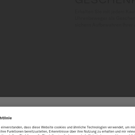
Erhalten Sie mit jedem Kau
Uhrenbeweger als Geschenk
sichern Aufbewahren Ihrer 
HNISCHE SPEZIFIKATI
N AUF DER WEBSITE MI
e optimal zu nutzen, empfehlen wir Ihnen, die Website von MIDO Inter