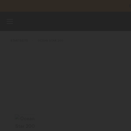
E
Zum Inhalt springen
REGIST
UHREN
STARTSEITE
OCEAN STAR 200
ARMBÄNDER
MIDO UNIVERSUM
VERKAUFSSTELLEN
KUNDENDIENST
Registrieren Sie Ihre Uhr
Mein Konto