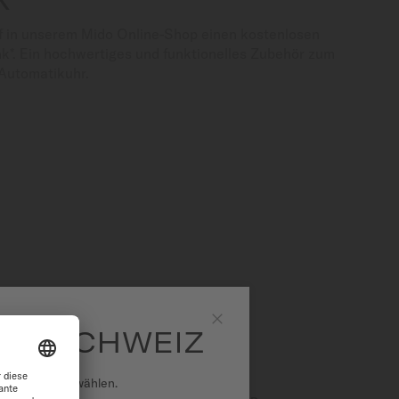
f in unserem Mido Online-Shop einen kostenlosen
*. Ein hochwertiges und funktionelles Zubehör zum
Automatikuhr.
ONEN
DO SCHWEIZ
Schließen
national auszuwählen.