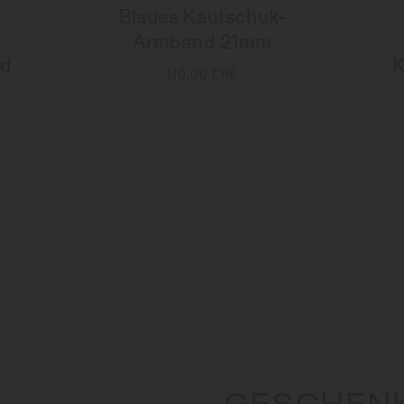
Blaues Kautschuk-
Armband 21mm
nd
K
110,00 CHF
MEHR INFORMATIONEN
GESCHEN