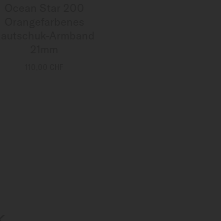
Ocean Star 200
Orangefarbenes
autschuk-Armband
21mm
110,00 CHF
MEHR INFORMATIONEN
K