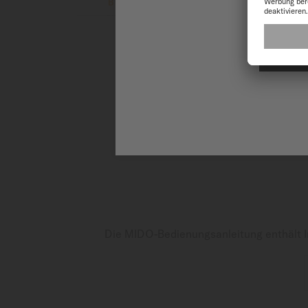
BESCHREIBUNG
ÜBER DIE 
Sowohl auf als auch unter Was
A
Herausforderung konzipiert un
660 ft), robust, gut ablesbar 
und ist mit einer Nivachron™-
Stöße ausgestattet. Das 41 mm 
die einseitig drehbare Lünette
eine optimale Lesbarkeit gewäh
Die MIDO-Bedienungsanleitung enthält I