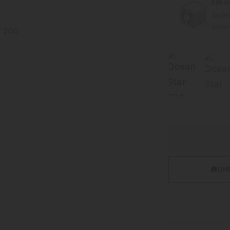
EIN 
Jede
eine
UH