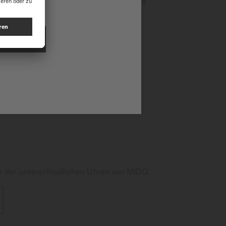
WERK
ARMBÄNDER
 200 ist für jede
ONAL
dicht bis zu 20 bar (200 m /
zu 80 Stunden Reserve bietet,
gnetfelder und alltägliche
ort und Haltbarkeit, während
eschichteten Zeiger und Indexe
e der unterschiedlichen Uhren von MIDO.