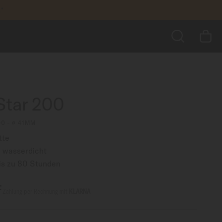
k*
770,00 CHF
ZUM WARENKORB HINZUFÜGEN
greifen
SUCHE
Star 200
00 - ∅ 41MM
tte
 wasserdicht
is zu 80 Stunden
F
Zahlung per Rechnung mit
KLARNA