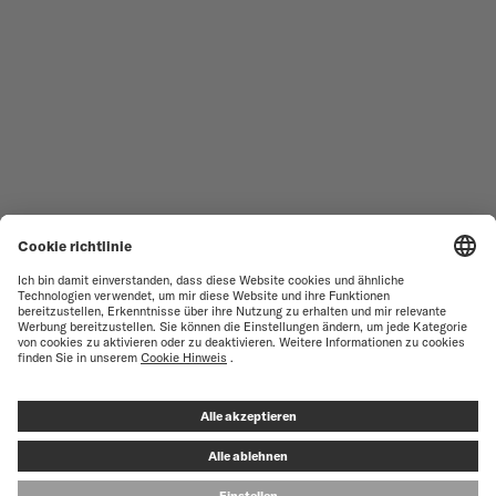
SERVICESTELLEN-SUCHE
NUTZUNGSBEDINGUNGEN
VERKAUFS- UND
KUNDENDIENST
LIEFERBEDINGUNGEN
KONTAKTIEREN SIE UNS
DATENSCHUTZ
PRESS LOUNGE
HINWEIS ZU COOKIES
COOKIE-EINSTELLUNGEN
IMPRESSUM
VERTRAG WIDERRUFEN
© MIDO SA - SWISS WATCHES SINCE 1918 - ALL RIGHT RESERVED