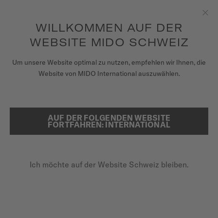
Erhalten sie mit jedem Kauf einer Uhr einen Uhrenbeweger als
Geschenk*
Zum Inhalt springen
WILLKOMMEN AUF DER
Sch
um auf Ihre Garantieinformationen
REGISTRIEREN SIE IHRE UHR
und mehr zuzugreifen
WEBSITE MIDO SCHWEIZ
UHREN
Um unsere Website optimal zu nutzen, empfehlen wir Ihnen, die
...
STARTSEITE
OCEAN STAR
Website von MIDO International auszuwählen.
ARMBÄNDER
MIDO UNIVERSUM
AUF DER FOLGENDEN WEBSITE
SUCHE
FORTFAHREN: INTERNATIONAL
VERKAUFSSTELLEN
KUNDENDIENST
Ich möchte auf der Website Schweiz bleiben.
Registrieren Sie Ihre Uhr
OCEAN STAR
Mein Konto