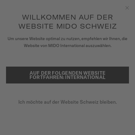
Erhalten sie mit jedem Kauf einer Uhr einen Uhrenbeweger als
Geschenk*
Zum Inhalt springen
WILLKOMMEN AUF DER
Sch
um auf Ihre Garantieinformationen
REGISTRIEREN SIE IHRE UHR
und mehr zuzugreifen
WEBSITE MIDO SCHWEIZ
UHREN
Um unsere Website optimal zu nutzen, empfehlen wir Ihnen, die
STARTSEITE
OCEAN STAR 39
Website von MIDO International auszuwählen.
ARMBÄNDER
MIDO UNIVERSUM
AUF DER FOLGENDEN WEBSITE
SUCHE
Ocean Star 39
FORTFAHREN: INTERNATIONAL
VERKAUFSSTELLEN
M026.907.37.051.00 - ∅ 39MM
KUNDENDIENST
Super-LumiNova® (Indeces & Zeiger)
Ich möchte auf der Website Schweiz bleiben.
Gewölbtes Saphirglas
Gangreserve bis zu 72 Stunden
Registrieren Sie Ihre Uhr
Mein Konto
1.120,00 CHF
Zahlung per Rechnung mit
KLARNA