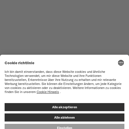
SERVICESTELLEN-SUCHE
NUTZUNGSBEDINGUNGEN
VERKAUFS- UND
KUNDENDIENST
LIEFERBEDINGUNGEN
KONTAKTIEREN SIE UNS
DATENSCHUTZ
PRESS LOUNGE
HINWEIS ZU COOKIES
COOKIE-EINSTELLUNGEN
IMPRESSUM
VERTRAG WIDERRUFEN
© MIDO SA - SWISS WATCHES SINCE 1918 - ALL RIGHT RESERVED