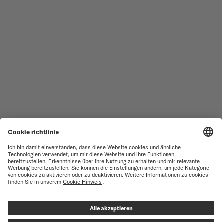
ALLE KOLLEKTIONEN
BARONCELLI
SERVICESTELLEN-SUCHE
NUTZUNGSBEDINGUNGEN
VERKAUFS- UND
KUNDENDIENST
LIEFERBEDINGUNGEN
KONTAKTIEREN SIE UNS
DATENSCHUTZ
PRESS LOUNGE
HINWEIS ZU COOKIES
COOKIE-EINSTELLUNGEN
IMPRESSUM
VERTRAG WIDERRUFEN