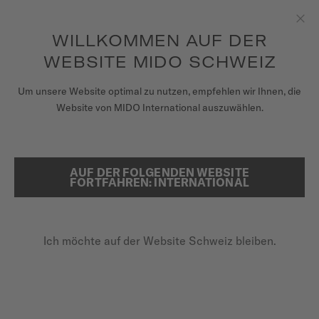
Erhalten sie mit jedem Kauf einer Uhr einen Uhrenbeweger als
Geschenk*
Zum Inhalt springen
WILLKOMMEN AUF DER
Sch
um auf Ihre Garantieinformationen
REGISTRIEREN SIE IHRE UHR
und mehr zuzugreifen
WEBSITE MIDO SCHWEIZ
UHREN
Um unsere Website optimal zu nutzen, empfehlen wir Ihnen, die
STARTSEITE
OCEAN STAR WORLDTIMER
Website von MIDO International auszuwählen.
ARMBÄNDER
MIDO UNIVERSUM
AUF DER FOLGENDEN WEBSITE
SUCHE
Ocean Star Worldtimer
FORTFAHREN: INTERNATIONAL
VERKAUFSSTELLEN
M026.830.16.030.00 - ∅ 40.5MM
KUNDENDIENST
Gangreserve bis zu 80 Stunden
Ich möchte auf der Website Schweiz bleiben.
20 bar / 200 m wasserdicht
Nivachron™-Unruhspirale
Registrieren Sie Ihre Uhr
Mein Konto
920,00 CHF
Zahlung per Rechnung mit
KLARNA