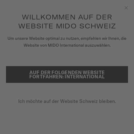
Erhalten sie mit jedem Kauf einer Uhr einen Uhrenbeweger als
Geschenk*
Zum Inhalt springen
WILLKOMMEN AUF DER
Sch
um auf Ihre Garantieinformationen
REGISTRIEREN SIE IHRE UHR
und mehr zuzugreifen
WEBSITE MIDO SCHWEIZ
UHREN
Um unsere Website optimal zu nutzen, empfehlen wir Ihnen, die
STARTSEITE
OCEAN STAR 200
Website von MIDO International auszuwählen.
ARMBÄNDER
MIDO UNIVERSUM
AUF DER FOLGENDEN WEBSITE
SUCHE
Ocean Star 200
FORTFAHREN: INTERNATIONAL
VERKAUFSSTELLEN
M026.930.11.051.00 - ∅ 41MM
KUNDENDIENST
Drehbare Lünette
Ich möchte auf der Website Schweiz bleiben.
20 bar / 200 m wasserdicht
Gangreserve bis zu 80 Stunden
Registrieren Sie Ihre Uhr
Mein Konto
800,00 CHF
Zahlung per Rechnung mit
KLARNA