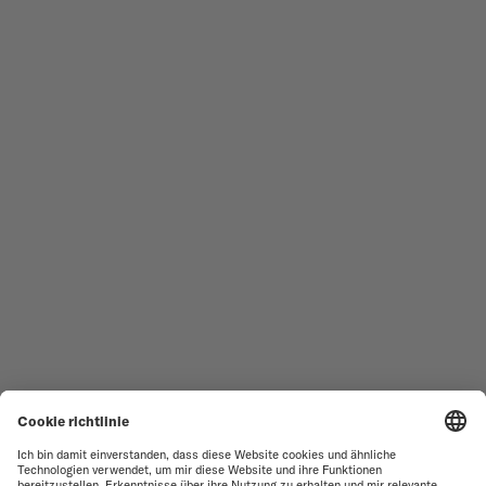
HERRENUHREN
OCEAN STAR
DAMENUHREN
COMMANDER
NEUHEITEN
MULTIFORT
ALLE KOLLEKTIONEN
BARONCELLI
SERVICESTELLEN-SUCHE
NUTZUNGSBEDINGUNGEN
VERKAUFS- UND
KUNDENDIENST
LIEFERBEDINGUNGEN
KONTAKTIEREN SIE UNS
DATENSCHUTZ
PRESS LOUNGE
HINWEIS ZU COOKIES
COOKIE-EINSTELLUNGEN