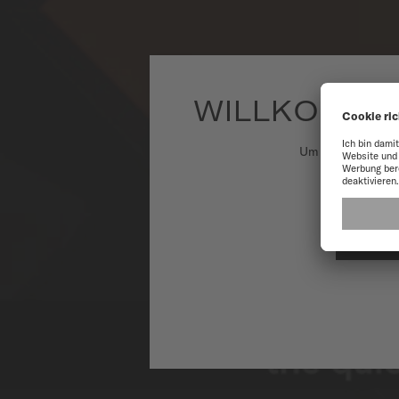
WILLKOMME
Um unsere Websit
A