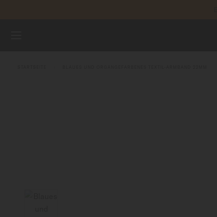
E
Zum Inhalt springen
REGIST
UHREN
STARTSEITE
BLAUES UND ORGANGEFARBENES TEXTIL-ARMBAND 22MM
ARMBÄNDER
MIDO UNIVERSUM
VERKAUFSSTELLEN
KUNDENDIENST
Registrieren Sie Ihre Uhr
Mein Konto