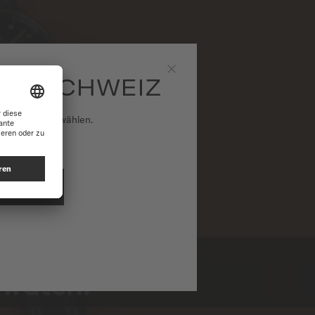
DO SCHWEIZ
Schließen
national auszuwählen.
ONAL