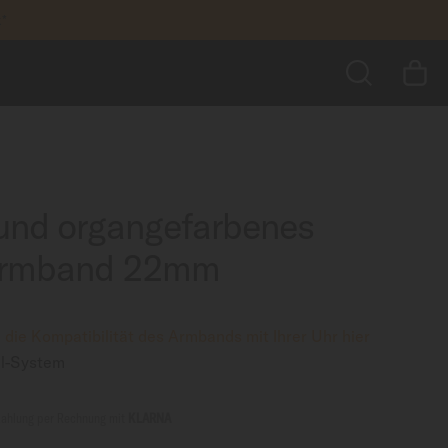
k*
60,00 CHF
ZUM WARENKORB HINZUFÜGEN
greifen
SUCHE
und organgefarbenes
-Armband 22mm
 die Kompatibilität des Armbands mit Ihrer Uhr hier
l-System
ahlung per Rechnung mit
KLARNA