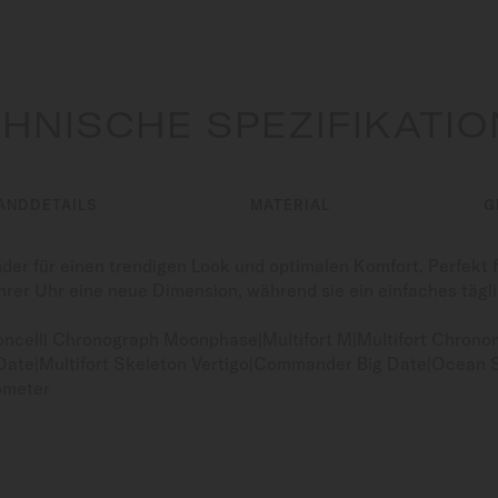
HNISCHE SPEZIFIKATI
ANDDETAILS
MATERIAL
G
r für einen trendigen Look und optimalen Komfort. Perfekt f
hrer Uhr eine neue Dimension, während sie ein einfaches tägl
oncelli Chronograph Moonphase|Multifort M|Multifort Chronom
 Date|Multifort Skeleton Vertigo|Commander Big Date|Ocean
ometer