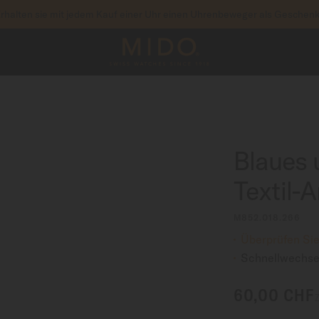
rhalten sie mit jedem Kauf einer Uhr einen Uhrenbeweger als Geschen
um auf Ihre Garantieinformationen und mehr zuzu
RIEREN SIE IHRE UHR
Blaues 
Textil
M852.018.266
Überprüfen Sie
Schnellwechse
60,00 CHF
Z