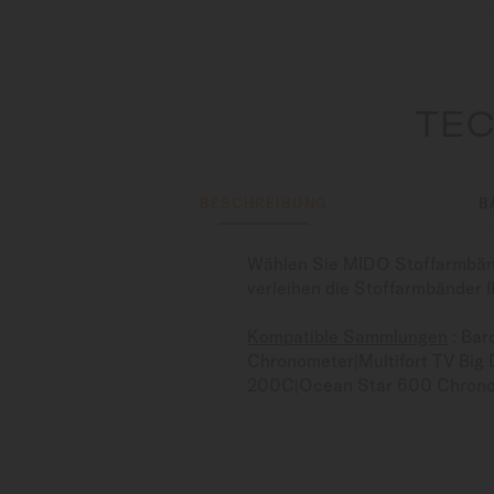
TEC
BESCHREIBUNG
B
Wählen Sie MIDO Stoffarmbände
verleihen die Stoffarmbänder I
Kompatible Sammlungen
: Bar
Chronometer|Multifort TV Big
200C|Ocean Star 600 Chron