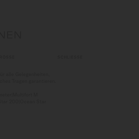
ONEN
RÖSSE
SCHLIESSE
ür alle Gelegenheiten,
iches Tragen garantieren.
eter|Multifort M
 Star 200|Ocean Star