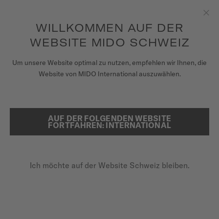
um auf Ihre Garantieinformationen
REGISTRIEREN SIE IHRE UHR
und mehr zuzugreifen
Zum Inhalt springen
WILLKOMMEN AUF DER
Sch
WEBSITE MIDO SCHWEIZ
UHREN
Um unsere Website optimal zu nutzen, empfehlen wir Ihnen, die
STARTSEITE
DUNKELBLAUES KAUTSCHUK-ARMBAND 22MM
Website von MIDO International auszuwählen.
ARMBÄNDER
MIDO UNIVERSUM
Im Video entdecken
AUF DER FOLGENDEN WEBSITE
SUCHE
FORTFAHREN: INTERNATIONAL
VERKAUFSSTELLEN
Dunkelblaues Kautschuk-
KUNDENDIENST
Armband 22mm
Ich möchte auf der Website Schweiz bleiben.
M852.018.902
Überprüfen Sie die Kompatibilität des Armbands mit
Registrieren Sie Ihre Uhr
Ihrer Uhr hier
Mein Konto
Schnellwechsel-System