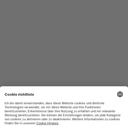
DAMENUHREN
COMMANDER
NEUHEITEN
MULTIFORT
ALLE KOLLEKTIONEN
BARONCELLI
SERVICESTELLEN-SUCHE
NUTZUNGSBEDINGUNGEN
VERKAUFS- UND
KUNDENDIENST
LIEFERBEDINGUNGEN
KONTAKTIEREN SIE UNS
DATENSCHUTZ
PRESS LOUNGE
HINWEIS ZU COOKIES
COOKIE-EINSTELLUNGEN
IMPRESSUM
VERTRAG WIDERRUFEN