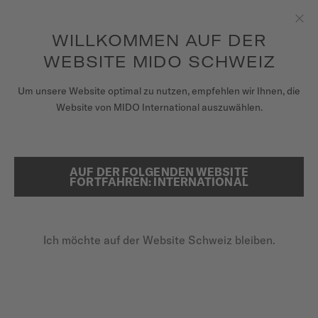
Erhalten sie mit jedem Kauf einer Uhr einen Uhrenbeweger als
Geschenk*
Zum Inhalt springen
um auf Ihre Garantieinformationen
REGISTRIEREN SIE IHRE UHR
WILLKOMMEN AUF DER
Sch
und mehr zuzugreifen
WEBSITE MIDO SCHWEIZ
UHREN
STARTSEITE
GESCHICHTE
Um unsere Website optimal zu nutzen, empfehlen wir Ihnen, die
Website von MIDO International auszuwählen.
ARMBÄNDER
MIDO UNIVERSUM
GESCHICHTE
AUF DER FOLGENDEN WEBSITE
SUCHE
FORTFAHREN: INTERNATIONAL
VERKAUFSSTELLEN
Entdecken Sie das Markenerbe
KUNDENDIENST
Ich möchte auf der Website Schweiz bleiben.
Registrieren Sie Ihre Uhr
Mein Konto