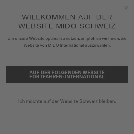
Erhalten sie mit jedem Kauf einer Uhr einen Uhrenbeweger als
Geschenk*
Zum Inhalt springen
WILLKOMMEN AUF DER
Sch
um auf Ihre Garantieinformationen
REGISTRIEREN SIE IHRE UHR
und mehr zuzugreifen
WEBSITE MIDO SCHWEIZ
UHREN
STARTSEITE
BARONCELLI SIGNATURE
Um unsere Website optimal zu nutzen, empfehlen wir Ihnen, die
Website von MIDO International auszuwählen.
ARMBÄNDER
BARONCELLI SIGNATURE
MIDO UNIVERSUM
AUF DER FOLGENDEN WEBSITE
SUCHE
FORTFAHREN: INTERNATIONAL
VERKAUFSSTELLEN
Ein zeitloses und präzises Uhren-Paar mit der MIDO-
Signatur
KUNDENDIENST
Ich möchte auf der Website Schweiz bleiben.
Registrieren Sie Ihre Uhr
Mein Konto