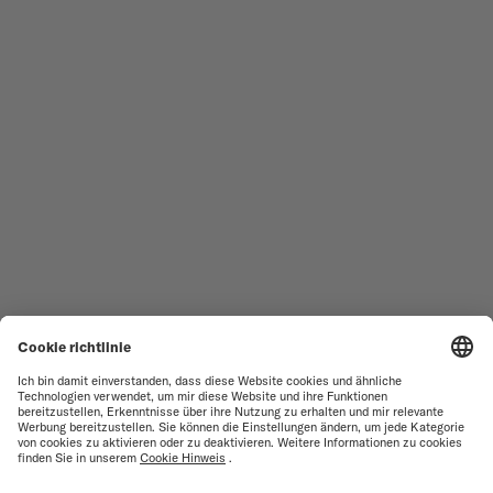
NEUHEITEN
MULTIFORT
ALLE KOLLEKTIONEN
BARONCELLI
SERVICESTELLEN-SUCHE
NUTZUNGSBEDINGUNGEN
VERKAUFS- UND
KUNDENDIENST
LIEFERBEDINGUNGEN
KONTAKTIEREN SIE UNS
DATENSCHUTZ
PRESS LOUNGE
HINWEIS ZU COOKIES
COOKIE-EINSTELLUNGEN
IMPRESSUM
VERTRAG WIDERRUFEN