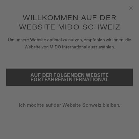
Erhalten sie mit jedem Kauf einer Uhr einen Uhrenbeweger als
Geschenk*
Zum Inhalt springen
WILLKOMMEN AUF DER
Sch
um auf Ihre Garantieinformationen
REGISTRIEREN SIE IHRE UHR
und mehr zuzugreifen
WEBSITE MIDO SCHWEIZ
UHREN
Um unsere Website optimal zu nutzen, empfehlen wir Ihnen, die
...
STARTSEITE
BARONCELLI CHRONOMETER
Website von MIDO International auszuwählen.
ARMBÄNDER
MIDO UNIVERSUM
AUF DER FOLGENDEN WEBSITE
SUCHE
FORTFAHREN: INTERNATIONAL
VERKAUFSSTELLEN
KUNDENDIENST
Ich möchte auf der Website Schweiz bleiben.
Registrieren Sie Ihre Uhr
BARONCELLI
Mein Konto