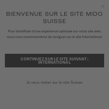
Recevez un remontoir de montres pour chaque commande en
ligne*
Aller au contenu
BIENVENUE SUR LE SITE MIDO
Fer
pour accéder à vos informations de
ENREGISTREZ VOTRE MONTRE
garantie et plus encore
SUISSE
MONTRES
Pour bénéficier d'une expérience optimale sur notre site web,
ACCUEIL
COMMANDER 1959
nous vous recommandons de naviguer sur le site International.
BRACELETS
UNIVERS MIDO
CONTINUEZ SUR LE SITE SUIVANT :
RECHERCHER
Commander 1959
INTERNATIONAL
POINTS DE VENTE
M8429.3.22.23 - ∅ 37MM
SERVICE CLIENT
Logo MIDO vintage
Je veux rester sur le site Suisse
Revêtement complet PVD couleur or jaune
Jour-date
Enregister ma montre
Mon compte
850,00 CHF
Paiement sur facture avec
KLARNA