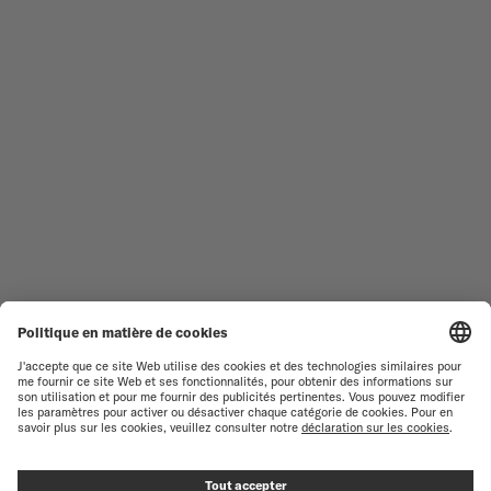
NOUVEAUTÉS
MULTIFORT
TOUTES LES COLLECTIONS
BARONCELLI
TROUVER UN CENTRE DE
CONDITIONS GÉNÉRALES DE
SERVICE
VENTE
SERVICE CLIENT
CONDITIONS D'UTILISATION
DÉCLARATION DE
CONTACTEZ-NOUS
CONFIDENTIALITÉ
ESPACE PRESSE
DÉCLARATION SUR LES COOKIES
PARAMÈTRES DES COOKIES
MENTIONS LÉGALES
RENONCER AU CONTRAT