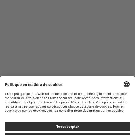
TOUTES LES COLLECTIONS
BARONCELLI
TROUVER UN CENTRE DE
CONDITIONS GÉNÉRALES DE
SERVICE
VENTE
SERVICE CLIENT
CONDITIONS D'UTILISATION
DÉCLARATION DE
CONTACTEZ-NOUS
CONFIDENTIALITÉ
ESPACE PRESSE
DÉCLARATION SUR LES COOKIES
PARAMÈTRES DES COOKIES
MENTIONS LÉGALES
RENONCER AU CONTRAT