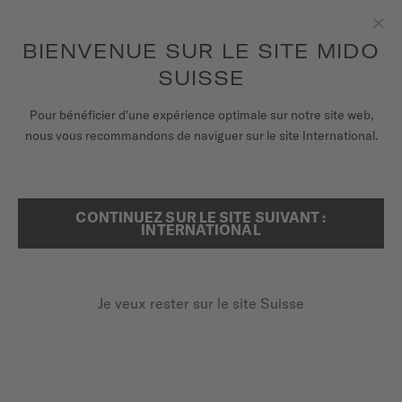
Recevez un remontoir de montres pour chaque commande en
ligne*
Aller au contenu
BIENVENUE SUR LE SITE MIDO
Fer
pour accéder à vos informations de
ENREGISTREZ VOTRE MONTRE
garantie et plus encore
SUISSE
MONTRES
Pour bénéficier d'une expérience optimale sur notre site web,
ACCUEIL
COMMANDER 1959
nous vous recommandons de naviguer sur le site International.
BRACELETS
UNIVERS MIDO
CONTINUEZ SUR LE SITE SUIVANT :
RECHERCHER
Commander 1959
INTERNATIONAL
POINTS DE VENTE
M8429.4.N7.11 - ∅ 37MM
SERVICE CLIENT
Motif "Pixel" imprimé orné de Super-LumiNova®
Je veux rester sur le site Suisse
Spiral Nivachron™
Réserve de marche jusqu'à 80 heures
Enregister ma montre
Mon compte
740,00 CHF
Paiement sur facture avec
KLARNA