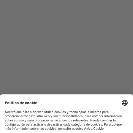
RELOJES MASCULINOS
OCEAN STAR
RELOJES FEMENINOS
COMMANDER
NOVEDADES
MULTIFORT
TODAS LAS COLECCIONES
BARONCELLI
ENCONTRAR UN CENTRO DE
TÉRMINOS DE USO
ATENCIÓN AL CLIENTE
AVISO DE PRIVACIDAD
SERVICIO DE ATENCIÓN AL
CLIENTE
AVISO SOBRE COOKIES
CONTACTO
CONFIGURACIÓN DE LAS
COOKIES
PRENSA