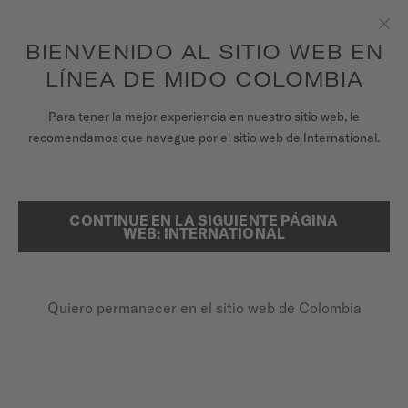
para acceder a la información de garantía y
REGISTRA TU RELOJ
más
Saltar al contenido
BIENVENIDO AL SITIO WEB EN
Clo
Garantía de 5 años en todos los relojes MIDO Chronometer con
certificación COSC
LÍNEA DE MIDO COLOMBIA
RELOJES
Para tener la mejor experiencia en nuestro sitio web, le
PÁGINA DE INICIO
BARONCELLI LADY NECKLACE
recomendamos que navegue por el sitio web de International.
UNIVERSO MIDO
TIENDAS
CONTINUE EN LA SIGUIENTE PÁGINA
BUSCAR
Baroncelli Lady Necklace
WEB: INTERNATIONAL
ATENCIÓN AL CLIENTE
M037.807.36.031.01 - ∅ 33MM
Diamantes
Quiero permanecer en el sitio web de Colombia
Registra tu Reloj
Reserva de marcha de hasta 80 horas
Mi cuenta
10 rubíes
Colombia