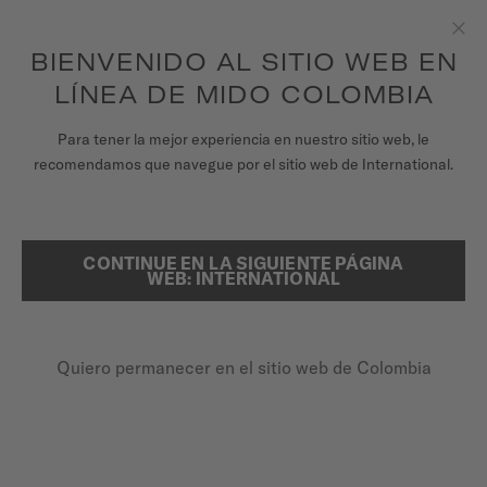
para acceder a la información de garantía y
REGISTRA TU RELOJ
más
Saltar al contenido
BIENVENIDO AL SITIO WEB EN
Clo
Garantía de 5 años en todos los relojes MIDO Chronometer con
certificación COSC
LÍNEA DE MIDO COLOMBIA
RELOJES
Para tener la mejor experiencia en nuestro sitio web, le
PÁGINA DE INICIO
COMMANDER GRADIENT
recomendamos que navegue por el sitio web de International.
UNIVERSO MIDO
TIENDAS
CONTINUE EN LA SIGUIENTE PÁGINA
BUSCAR
Commander Gradient
WEB: INTERNATIONAL
ATENCIÓN AL CLIENTE
M021.407.18.411.00 - ∅ 40MM
Carátula transparente degradado
Quiero permanecer en el sitio web de Colombia
Registra tu Reloj
Reserva de marcha de hasta 80 horas
Mi cuenta
Super-LumiNova® (índices y manecillas)
Colombia