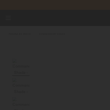
Saltar al contenido
Garan
RELOJES
PÁGINA DE INICIO
COMMANDER SHADE
UNIVERSO MIDO
TIENDAS
ATENCIÓN AL CLIENTE
Registra tu Reloj
Mi cuenta
Colombia