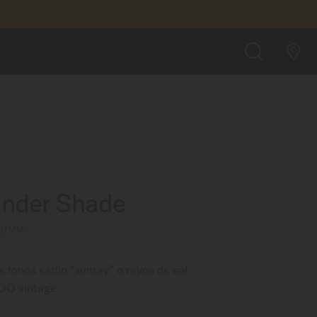
BUSCAR UNA TIENDA
n COSC
BUSCAR
der Shade
 37MM
 tonos estilo “sunray” o rayos de sol
IDO vintage