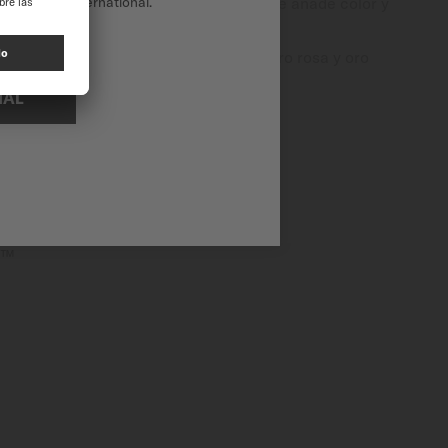
la solidez del reloj, al mismo tiempo que añade color y
tio web de International.
a de recubrimientos PVD en negro, oro rosa y oro
NAL