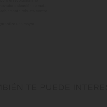
oró el revolucionario
nnovadora aleación de metal
notablemente robusta contra
 garantiza una mayor
BIÉN TE PUEDE INTER