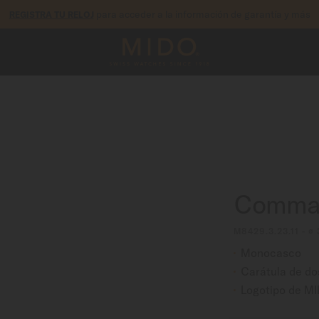
para acceder a la información de garantía y más
REGISTRA TU RELOJ
tía de 5 años en todos los relojes MIDO Chronometer con certificació
Comman
M8429.3.23.11 - ∅
Monocasco
Carátula de dos
Logotipo de M