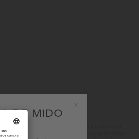
EA DE MIDO
Close
ísica de Vapor (PVD) recubre ciertos componentes con
 puro, haciéndolos más resistentes a la corrosión. Este