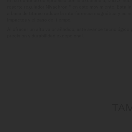
En su continuo compromiso con la excelencia, MIDO incorp
resorte regulador Nivachron™ en este movimiento. Esta i
a base de titanio reduce la interferencia magnética y es 
impactos y el paso del tiempo.
Al ofrecer un alto valor añadido, este avance tecnológico
precisión y durabilidad excepcional.
TAM