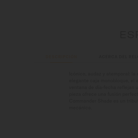
ES
DESCRIPCIÓN
ACERCA DEL REL
Icónico, audaz y atemporal: l
elegante caja monobloque, el a
ventana de día-fecha reflejan 
pieza ofrece una fusión perfec
Commander Shade es un tributo 
mecánica.