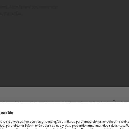
dad, ideal para los amantes
 día a día.
O AL SITIO WEB EN LÍN
PVD
COLOMBIA
El proceso de Deposición F
una capa sólida de material