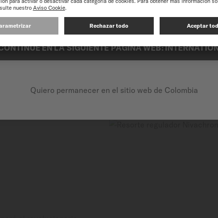
acabado sofisticado realza 
experiencia en nuestro sitio web, le recomendamos que navegue por el si
brillo con elegancia.
MIDO ofrece una amplia gam
amarillo.
CONTINUE EN LA SIGUIENTE PÁGINA WEB: INTERNATIO
Quiero permanecer en el sitio web de Colombia
R