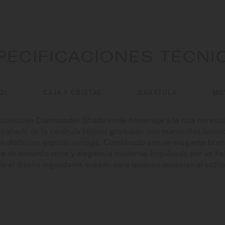
PECIFICACIONES TÉCNI
OJ
CAJA Y CRISTAL
CARÁTULA
MO
a colección Commander Shade rinde homenaje a la rica herenci
cabado de la carátula bicolor graduado con manecillas luminos
un distintivo espíritu vintage. Combinado con un elegante braz
ta de encanto retro y elegancia moderna. Impulsado por un fi
al diseño legendario, creado para quienes aprecian el estilo