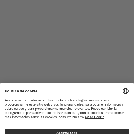
RELOJES MASCULINOS
OCEAN STAR
RELOJES FEMENINOS
COMMANDER
NOVEDADES
MULTIFORT
TODAS LAS COLECCIONES
BARONCELLI
ENCONTRAR UN CENTRO DE
TÉRMINOS DE USO
ATENCIÓN AL CLIENTE
AVISO DE PRIVACIDAD
SERVICIO DE ATENCIÓN AL
CLIENTE
AVISO SOBRE COOKIES
CONTACTO
CONFIGURACIÓN DE LAS
COOKIES
PRENSA