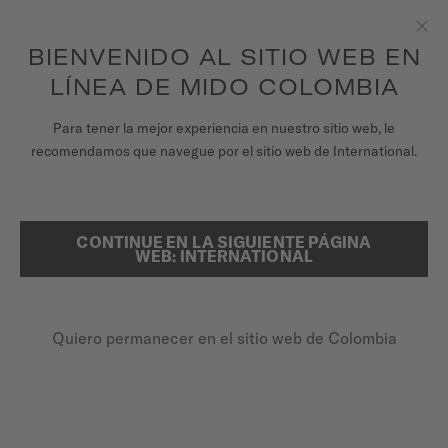
para acceder a la información de garantía y
REGISTRA TU RELOJ
más
Saltar al contenido
BIENVENIDO AL SITIO WEB EN
Clo
LÍNEA DE MIDO COLOMBIA
RELOJES
Para tener la mejor experiencia en nuestro sitio web, le
PÁGINA DE INICIO
MULTIFORT CHRONOGRAPH QUARTZ
recomendamos que navegue por el sitio web de International.
UNIVERSO MIDO
TIENDAS
CONTINUE EN LA SIGUIENTE PÁGINA
BUSCAR
Multifort Chronograph Quartz
WEB: INTERNATIONAL
ATENCIÓN AL CLIENTE
M005.417.11.031.00 - ∅ 42MM
Cristal de zafiro
Quiero permanecer en el sitio web de Colombia
Registra tu Reloj
Indicador de taquímetro
Mi cuenta
Corona atornillada
Colombia