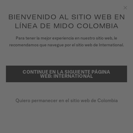
para acceder a la información de garantía y
REGISTRA TU RELOJ
más
Saltar al contenido
BIENVENIDO AL SITIO WEB EN
Clo
Garantía de 5 años en todos los relojes MIDO Chronometer con
certificación COSC
LÍNEA DE MIDO COLOMBIA
RELOJES
Para tener la mejor experiencia en nuestro sitio web, le
PÁGINA DE INICIO
MULTIFORT M
recomendamos que navegue por el sitio web de International.
UNIVERSO MIDO
TIENDAS
CONTINUE EN LA SIGUIENTE PÁGINA
BUSCAR
Multifort M
WEB: INTERNATIONAL
ATENCIÓN AL CLIENTE
M038.430.17.041.00 - ∅ 42MM
Espiral de Nivachron™
Quiero permanecer en el sitio web de Colombia
Registra tu Reloj
Reserva de marcha de hasta 80 horas
Mi cuenta
Super-LumiNova® (índices y manecillas)
Colombia