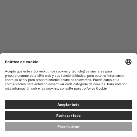
NOVEDADES
MULTIFORT
TODAS LAS COLECCIONES
BARONCELLI
ENCONTRAR UN CENTRO DE
TÉRMINOS DE USO
ATENCIÓN AL CLIENTE
AVISO DE PRIVACIDAD
SERVICIO DE ATENCIÓN AL
CLIENTE
AVISO SOBRE COOKIES
CONTACTO
CONFIGURACIÓN DE LAS
COOKIES
PRENSA
© MIDO SA - SWISS WATCHES SINCE 1918 - ALL RIGHT RESERVED