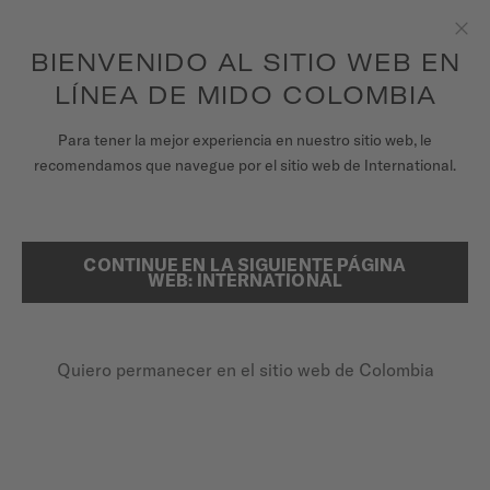
para acceder a la información de garantía y
REGISTRA TU RELOJ
más
Saltar al contenido
BIENVENIDO AL SITIO WEB EN
Clo
Garantía de 5 años en todos los relojes MIDO Chronometer con
certificación COSC
LÍNEA DE MIDO COLOMBIA
RELOJES
Para tener la mejor experiencia en nuestro sitio web, le
recomendamos que navegue por el sitio web de International.
UNIVERSO MIDO
REGISTRE SU RELOJ MIDO EN
LÍNEA
TIENDAS
CONTINUE EN LA SIGUIENTE PÁGINA
BUSCAR
WEB: INTERNATIONAL
ATENCIÓN AL CLIENTE
Quiero permanecer en el sitio web de Colombia
Registra tu Reloj
Mi cuenta
Colombia