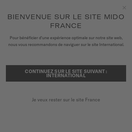
pour accéder à vos informations de
ENREGISTRER VOTRE MONTRE
garantie et plus encore
Aller au contenu
BIENVENUE SUR LE SITE MIDO
Fer
FRANCE
MONTRES
Pour bénéficier d'une expérience optimale sur notre site web,
ACCUEIL
OCEAN STAR TRIBUTE
nous vous recommandons de naviguer sur le site International.
BRACELETS
UNIVERS MIDO
CONTINUEZ SUR LE SITE SUIVANT :
RECHERCHER
INTERNATIONAL
ÉDITION SPÉCIALE (1 BRACELET ADDITIONNEL)
POINTS DE VENTE
Ocean Star Tribute
SERVICE CLIENT
M026.807.11.041.01 - ∅ 40.5MM
Je veux rester sur le site France
Réserve de marche jusqu'à 80 heures
Etanche jusqu'à 20 bar / 200 m
Lunette tournante
Enregister ma montre
Mon compte