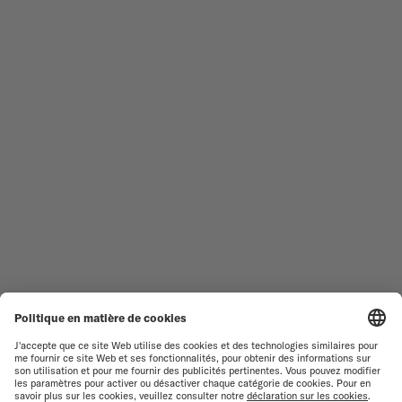
TOUTES LES COLLECTIONS
BARONCELLI
TROUVER UN CENTRE DE
CONDITIONS GÉNÉRALES DE
SERVICE
VENTE
SERVICE CLIENT
CONDITIONS D'UTILISATION
DÉCLARATION DE
CONTACTEZ-NOUS
CONFIDENTIALITÉ
ESPACE PRESSE
DÉCLARATION SUR LES COOKIES
PARAMÈTRES DES COOKIES
RESPECT DE L'ENVIRONNEMENT
FICHE PRODUIT RELATIVE AUX
QUALITÉS ET
CARACTÉRISTIQUES
ENVIRONNEMENTALES