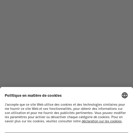
TROUVER UN CENTRE DE
CONDITIONS GÉNÉRALES DE
SERVICE
VENTE
SERVICE CLIENT
CONDITIONS D'UTILISATION
DÉCLARATION DE
CONTACTEZ-NOUS
CONFIDENTIALITÉ
ESPACE PRESSE
DÉCLARATION SUR LES COOKIES
PARAMÈTRES DES COOKIES
RESPECT DE L'ENVIRONNEMENT
FICHE PRODUIT RELATIVE AUX
QUALITÉS ET
CARACTÉRISTIQUES
ENVIRONNEMENTALES
RENONCER AU CONTRAT