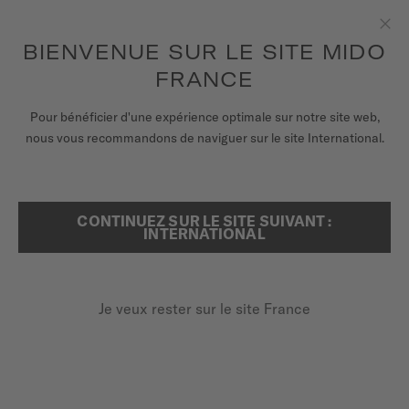
pour accéder à vos informations de
ENREGISTRER VOTRE MONTRE
garantie et plus encore
Aller au contenu
BIENVENUE SUR LE SITE MIDO
Fer
FRANCE
MONTRES
Pour bénéficier d'une expérience optimale sur notre site web,
...
ACCUEIL
MULTIFORT 8 TWO CROWNS
nous vous recommandons de naviguer sur le site International.
BRACELETS
UNIVERS MIDO
CONTINUEZ SUR LE SITE SUIVANT :
RECHERCHER
INTERNATIONAL
POINTS DE VENTE
SERVICE CLIENT
Je veux rester sur le site France
Enregister ma montre
MULTIFORT 8 TWO
Mon compte