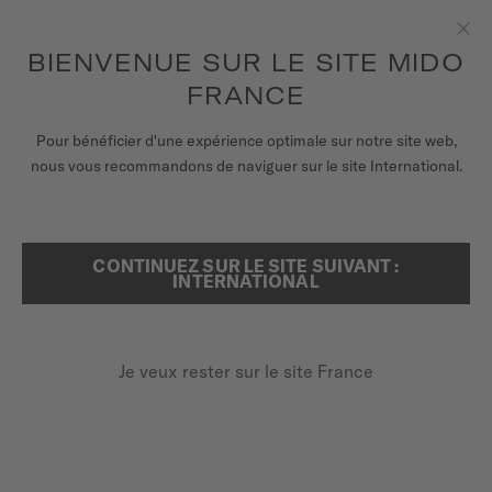
pour accéder à vos informations de
ENREGISTRER VOTRE MONTRE
garantie et plus encore
Aller au contenu
BIENVENUE SUR LE SITE MIDO
Fer
FRANCE
MONTRES
Pour bénéficier d'une expérience optimale sur notre site web,
ACCUEIL
MULTIFORT 8 TWO CROWNS
nous vous recommandons de naviguer sur le site International.
BRACELETS
UNIVERS MIDO
Découvrir en vidéo
CONTINUEZ SUR LE SITE SUIVANT :
RECHERCHER
INTERNATIONAL
POINTS DE VENTE
Multifort 8 Two Crowns
SERVICE CLIENT
M047.507.11.051.00 - ∅ 38.4 X 40MM
Je veux rester sur le site France
Lunette en forme octogonale
Réserve de marche jusqu'à 72 heures
Enregister ma montre
Super-LumiNova® (index et aiguilles)
Mon compte