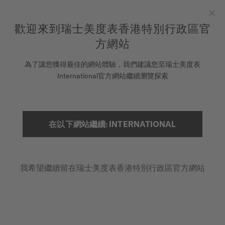
to access your warranty and more
REGISTER YOUR WATCH
information
跳到內容
歡迎來到瑞士美度表香港特別行政區官
Clo
5-year warranty on all COSC-certified MIDO Chronometer
watches
方網站
腕錶
為了讓您獲得最佳的網站體驗，我們建議您至瑞士美度表
首頁
COMMANDER GRADIENT
International官方網站繼續瀏覽探索
美度表
銷售據點
搜索
在以下網站繼續: INTERNATIONAL
Commander Gradient
客戶服務
M021.407.11.411.03 - ∅ 40MM
漸層透視錶盤
我希望繼續留在瑞士美度表香港特別行政區官方網站
註冊腕錶
動力儲存高達80小時
我的帳戶
Super-LumiNova® 夜光塗層
香港特別行政區
HK$7,800
建議零售價