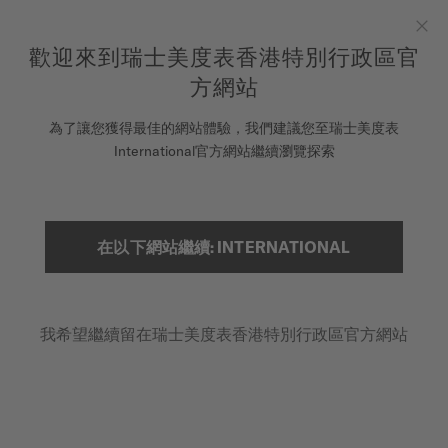
to access your warranty and more
REGISTER YOUR WATCH
information
跳到內容
歡迎來到瑞士美度表香港特別行政區官
Clo
5-year warranty on all COSC-certified MIDO Chronometer
watches
方網站
腕錶
為了讓您獲得最佳的網站體驗，我們建議您至瑞士美度表
首頁
MULTIFORT TV BIG DATE
International官方網站繼續瀏覽探索
美度表
銷售據點
產品影片
搜索
在以下網站繼續: INTERNATIONAL
客戶服務
Multifort TV Big Date
M049.526.11.091.00 - ∅ 39.2 X 40MM
我希望繼續留在瑞士美度表香港特別行政區官方網站
註冊腕錶
大日期窗
我的帳戶
動力儲存高達80小時
香港特別行政區
防眩藍寶石水晶玻璃