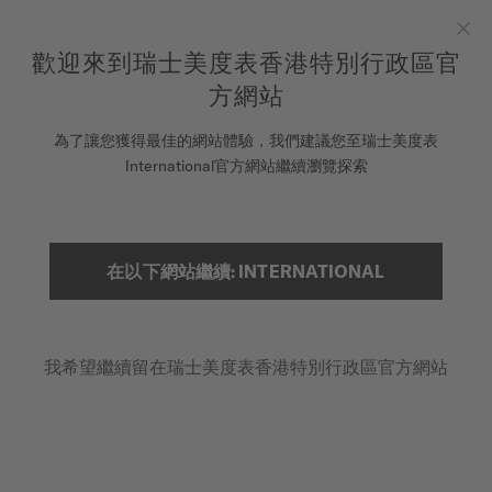
to access your warranty and more
REGISTER YOUR WATCH
information
跳到內容
歡迎來到瑞士美度表香港特別行政區官
Clo
5-year warranty on all COSC-certified MIDO Chronometer
watches
方網站
腕錶
為了讓您獲得最佳的網站體驗，我們建議您至瑞士美度表
首頁
MULTIFORT TV BIG DATE TITANIUM
International官方網站繼續瀏覽探索
美度表
銷售據點
搜索
在以下網站繼續: INTERNATIONAL
Multifort TV Big Date Titanium
客戶服務
M049.526.44.081.00 - ∅ 39.2 X 40MM
超輕量鈦金屬錶殼與錶帶
我希望繼續留在瑞士美度表香港特別行政區官方網站
註冊腕錶
動力儲存高達80小時
我的帳戶
防眩藍寶石水晶玻璃
香港特別行政區
HK$10,500
建議零售價