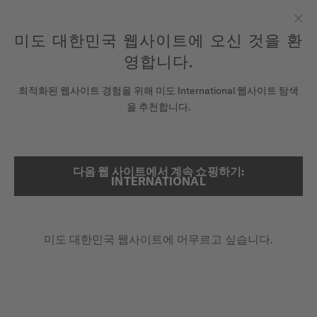
여기에 시계를 등록하여 당신의 보증 정보 등에 액세스하십시오.
컨텐츠 넘어가기
미도 대한민국 웹사이트에 오신 것을 환
닫
모든 COSC 인증 미도 크로노미터 시계에는 5년 보증이 제공됩니
다.
기
영합니다.
시계
최적화된 웹사이트 경험을 위해 미도 International 웹사이트 탐색
메인 페이지
멀티포트 8 원 크라운
을 추천합니다.
미도 유니버스
스토어
다음 웹 사이트에서 계속 쇼핑하기:
검색
멀티포트 8 원 크라운
INTERNATIONAL
고객 서비스
M055.507.17.051.00 - ∅ 38.4 X 40MM
8각형 쉐입의 베젤
미도 대한민국 웹사이트에 머무르고 싶습니다.
시계 등록하기
최대 80시간의 파워리저브
내 계정
수퍼-루미노바® (인덱스 & 핸즈)
대한민국
₩1,320,000.00
권장 소비자 가격 (VAT 포함)