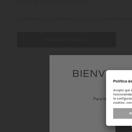
Mexico
través de su colección MIDO.
Cuidaremos su información y no la compartirem
REGISTRA TU RELOJ
BIENVENID
Para tener la mejor 