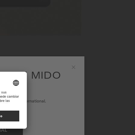
EA DE MIDO
Close
tio web de International.
NAL