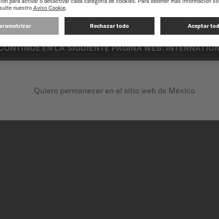
experiencia en nuestro sitio web, le recomendamos que navegue por el si
CONTINUE EN LA SIGUIENTE PÁGINA WEB: INTERNATIO
utiliza únicamente acero
 mantener, este material es
antizando una mayor
Quiero permanecer en el sitio web de México
estilo atemporal que se