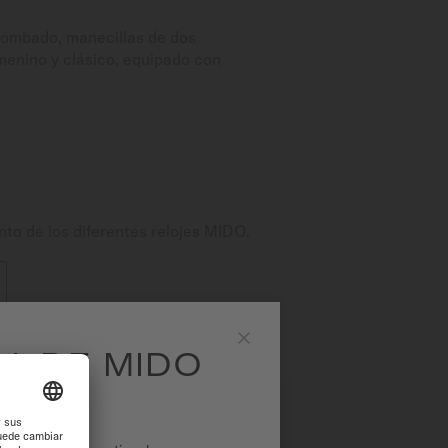
abombado, manecillas de dos
emenino y clásico, equipado con
nto de los diferentes relojes MIDO.
EA DE MIDO
Close