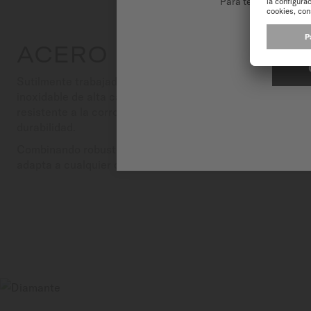
Para tener la mejor 
ACERO INOXIDABLE
Sutilmente trabajado en una variedad de acabados, MIDO 
inoxidable de alta calidad para sus componentes. Fácil de
resistente a la corrosión y a los campos magnéticos, gar
durabilidad.
Combinando robustez y elegancia, aporta a cada reloj un 
adapta a cualquier ocasión.