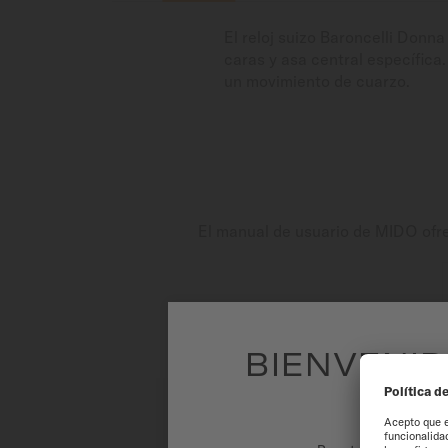
El reloj suizo Baroncelli Donn
caras y asa central específica
un movimiento de cuarzo.
El manual de usuario de MIDO ofrec
BIENVENID