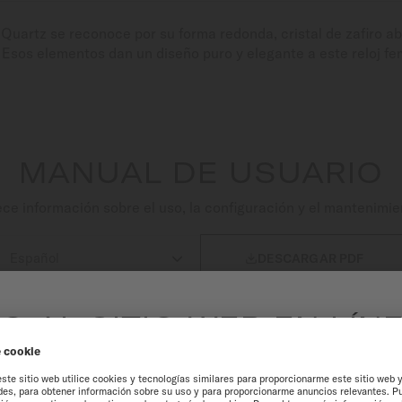
a Quartz se reconoce por su forma redonda, cristal de zafiro 
. Esos elementos dan un diseño puro y elegante a este reloj f
MANUAL DE USUARIO
e información sobre el uso, la configuración y el mantenimie

DESCARGAR PDF
O AL SITIO WEB EN LÍN
MÉXICO