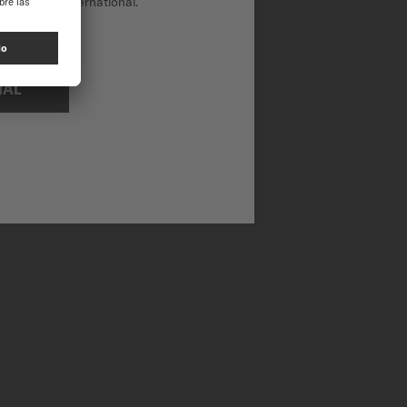
tio web de International.
NAL