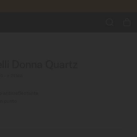
$11,100.00
AÑADIR AL CARRITO
BUSCAR
lli Donna Quartz
00 - ∅ 29MM
ro antirreflectante
en punto