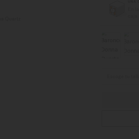
UNA 
En l
caja 