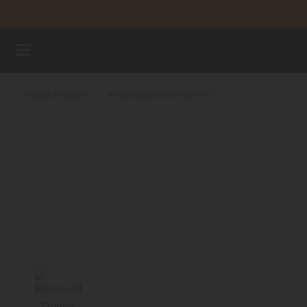
Saltar al contenido
RELOJES
PÁGINA DE INICIO
BARONCELLI DONNA QUARTZ
CORREAS
UNIVERSO MIDO
TIENDAS
ATENCIÓN AL CLIENTE
Registra tu Reloj
Mi cuenta