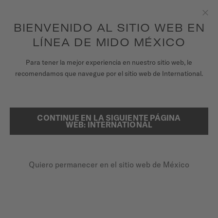
para acceder a la información de tu garantía
REGISTRA TU RELOJ
y más.
Saltar al contenido
BIENVENIDO AL SITIO WEB EN
Clo
LÍNEA DE MIDO MÉXICO
RELOJES
Para tener la mejor experiencia en nuestro sitio web, le
PÁGINA DE INICIO
CORREA DE PIEL NEGRA 22MM
recomendamos que navegue por el sitio web de International.
CORREAS
UNIVERSO MIDO
Ver vídeo
CONTINUE EN LA SIGUIENTE PÁGINA
BUSCAR
WEB: INTERNATIONAL
TIENDAS
Correa de piel negra 22mm
ATENCIÓN AL CLIENTE
M852.018.453
Quiero permanecer en el sitio web de México
Verifica la compatibilidad de la correa con tu reloj aquí
Liberación rápida
Registra tu Reloj
Mi cuenta
$1950.00