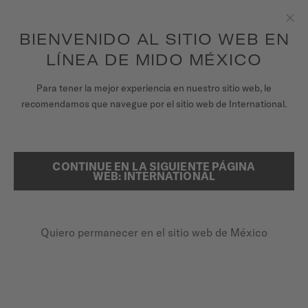
para acceder a la información de tu garantía
REGISTRA TU RELOJ
y más.
Saltar al contenido
BIENVENIDO AL SITIO WEB EN
Clo
LÍNEA DE MIDO MÉXICO
RELOJES
Para tener la mejor experiencia en nuestro sitio web, le
PÁGINA DE INICIO
CORREA DE PIEL NEGRA PARA MULTIFORT GENT 22MM
recomendamos que navegue por el sitio web de International.
CORREAS
UNIVERSO MIDO
Ver vídeo
CONTINUE EN LA SIGUIENTE PÁGINA
BUSCAR
WEB: INTERNATIONAL
TIENDAS
Correa de piel negra para Multifort
ATENCIÓN AL CLIENTE
Gent 22mm
Quiero permanecer en el sitio web de México
M852.012.930
Verifica la compatibilidad de la correa con tu reloj aquí
Registra tu Reloj
Liberación rápida
Mi cuenta