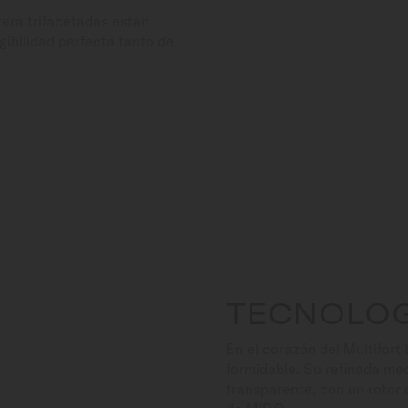
tera trifacetadas están
ibilidad perfecta tanto de
TECNOLOG
En el corazón del Multifort
formidable. Su refinada me
transparente, con un rotor