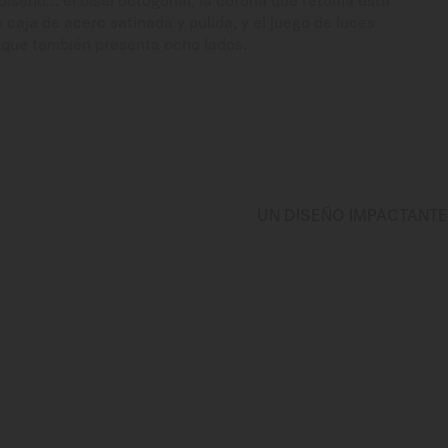
diseño… el bisel octogonal, la corona que retoma esta
a caja de acero satinada y pulida, y el juego de luces
, que también presenta ocho lados.