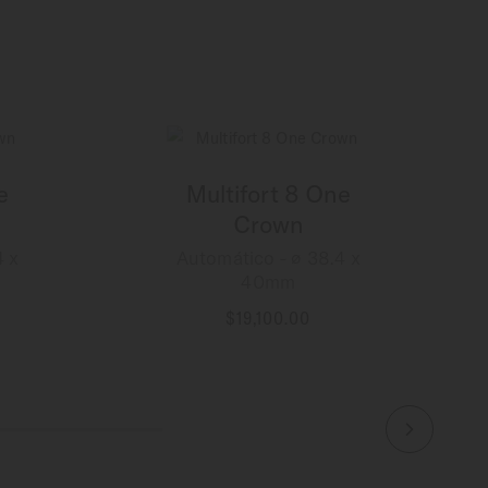
e
Multifort 8 One
Crown
4 x
Automático - ∅ 38.4 x
40mm
$19,100.00
MÁS INFORMACIÓN