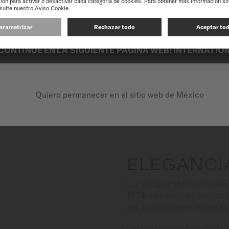
experiencia en nuestro sitio web, le recomendamos que navegue por el si
ifort 8 One Crown de MIDO afirma de inmediato su fuerza geom
a. Con su silueta estilizada y su saber hacer relojero, se posic
lenguaje estético audaz y distintivo.
CONTINUE EN LA SIGUIENTE PÁGINA WEB: INTERNATIO
Quiero permanecer en el sitio web de México
ELEGANCI
Los códigos Multifort, pro
1934, se expresan con total
por su excelencia, como el