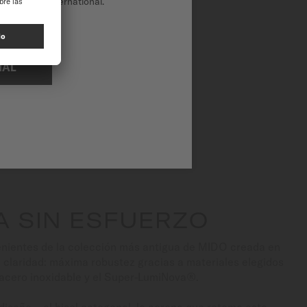
tio web de International.
étrica y
iona con un
NAL
A SIN ESFUERZO
venientes de la colección más antigua de MIDO creada en
 claridad: máxima robustez gracias a materiales elegidos
 acero inoxidable y el Super-LumiNova®.