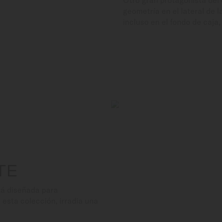
Otro gran protagonista del 
geometría en el lateral de l
incluso en el fondo de caja
TE
stá diseñada para
 esta colección, irradia una