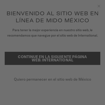
para acceder a la información de tu garantía
REGISTRA TU RELOJ
y más.
Saltar al contenido
BIENVENIDO AL SITIO WEB EN
Clo
LÍNEA DE MIDO MÉXICO
RELOJES
Para tener la mejor experiencia en nuestro sitio web, le
PÁGINA DE INICIO
MULTIFORT 8 ONE CROWN
recomendamos que navegue por el sitio web de International.
CORREAS
UNIVERSO MIDO
CONTINUE EN LA SIGUIENTE PÁGINA
BUSCAR
Multifort 8 One Crown
WEB: INTERNATIONAL
TIENDAS
M055.507.22.051.00 - ∅ 38.4 X 40MM
ATENCIÓN AL CLIENTE
Bisel de forma octagonal
Quiero permanecer en el sitio web de México
Reserva de marcha de hasta 80 horas
Super-LumiNova® (índices y manecillas)
Registra tu Reloj
Mi cuenta
$22,900.00