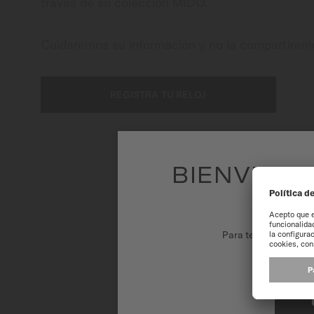
Mexico
través de su colección MIDO.
Cuidaremos su información y no la compartirem
REGISTRA TU RELOJ
BIENVENID
Para tener la mejor 