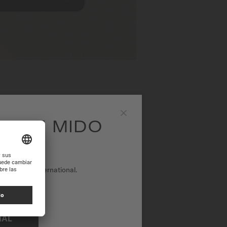
EA DE MIDO
Close
tio web de International.
NAL