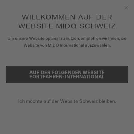
Erhalten sie mit jedem Kauf einer Uhr einen Uhrenbeweger als
Geschenk*
Zum Inhalt springen
WILLKOMMEN AUF DER
Sch
um auf Ihre Garantieinformationen
REGISTRIEREN SIE IHRE UHR
und mehr zuzugreifen
WEBSITE MIDO SCHWEIZ
UHREN
Um unsere Website optimal zu nutzen, empfehlen wir Ihnen, die
STARTSEITE
BARONCELLI
Website von MIDO International auszuwählen.
ARMBÄNDER
MIDO UNIVERSUM
AUF DER FOLGENDEN WEBSITE
SUCHE
Baroncelli
FORTFAHREN: INTERNATIONAL
VERKAUFSSTELLEN
M76.0.046.71 - ∅ 29MM
KUNDENDIENST
Diamanten
Ich möchte auf der Website Schweiz bleiben.
Entspiegeltes Saphirglas
Transparenter Gehäuseboden
Registrieren Sie Ihre Uhr
Mein Konto
1.030,00 CHF
Zahlung per Rechnung mit
KLARNA