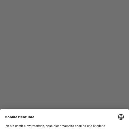
HERRENUHREN
OCEAN STAR
DAMENUHREN
COMMANDER
NEUHEITEN
MULTIFORT
ALLE KOLLEKTIONEN
BARONCELLI
SERVICESTELLEN-SUCHE
NUTZUNGSBEDINGUNGEN
VERKAUFS- UND
KUNDENDIENST
LIEFERBEDINGUNGEN
KONTAKTIEREN SIE UNS
DATENSCHUTZ
PRESS LOUNGE
HINWEIS ZU COOKIES
COOKIE-EINSTELLUNGEN