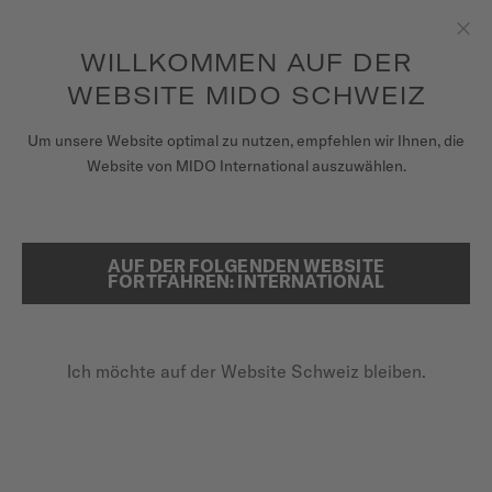
Geschenk*
um auf Ihre Garantieinformationen
REGISTRIEREN SIE IHRE UHR
Zum Inhalt springen
und mehr zuzugreifen
WILLKOMMEN AUF DER
Sch
WEBSITE MIDO SCHWEIZ
UHREN
Um unsere Website optimal zu nutzen, empfehlen wir Ihnen, die
STARTSEITE
BARONCELLI
Website von MIDO International auszuwählen.
ARMBÄNDER
MIDO UNIVERSUM
AUF DER FOLGENDEN WEBSITE
SUCHE
Baroncelli
FORTFAHREN: INTERNATIONAL
VERKAUFSSTELLEN
M76.0.09N.61 - ∅ 29MM
KUNDENDIENST
Entspiegeltes Saphirglas
Ich möchte auf der Website Schweiz bleiben.
Edelstahl & roségold-PVD-beschichtet
Applizierte römische Indices
Registrieren Sie Ihre Uhr
Mein Konto
950,00 CHF
Zahlung per Rechnung mit
KLARNA