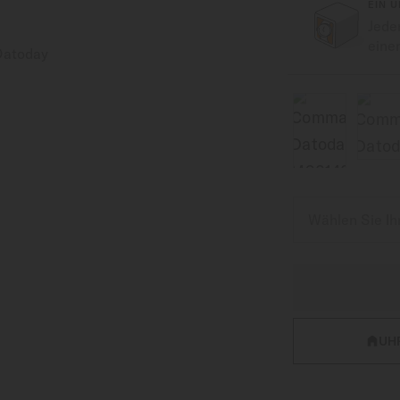
EIN 
Jede
eine
UH