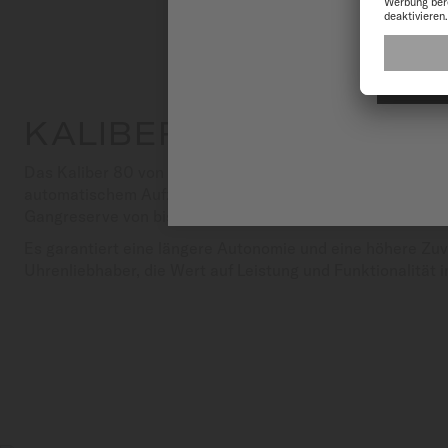
A
KALIBER 80
Das Kaliber 80 von MIDO verkörpert einen großen Fortsch
automatischem Aufzug. Dank seiner Technologie der neuen
Gangreserve von bis zu 80 Stunden – doppelt so lange w
Es garantiert eine längere Autonomie und eine höhere Zuver
Uhrenliebhaber, die Wert auf Leistung und Funktionalität i