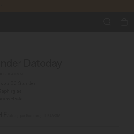
k*
1.030,00 CHF
ZUM WARENKORB HINZUFÜGEN
greifen
SUCHE
der Datoday
00 - ∅ 40MM
is zu 80 Stunden
Saphirglas
ruhspirale
HF
Zahlung per Rechnung mit
KLARNA