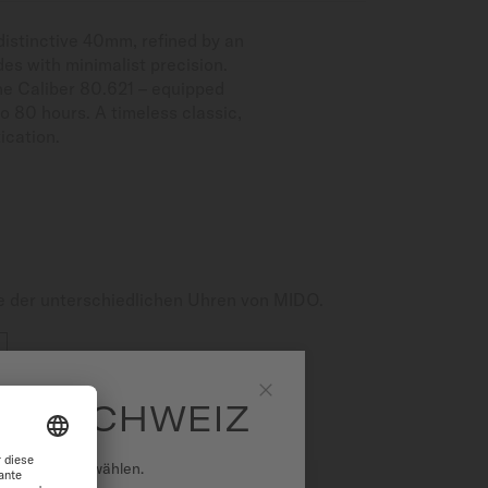
istinctive 40mm, refined by an
des with minimalist precision.
the Caliber 80.621 – equipped
o 80 hours. A timeless classic,
ication.
e der unterschiedlichen Uhren von MIDO.
DO SCHWEIZ
Schließen
national auszuwählen.