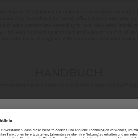
esign legacy, the Commander embodies urban elegance with a d
ushed dial, framed by a flat bezel reflects luxury aesthetic co
celet adds comfort and versatility for everyday wear. Inside, 
g – delivers outstanding accuracy and a power reserve of up t
hose who move through life with confidence and quiet sophist
HANDBUCH
nformationen zum Gebrauch, den Einstellungen und der Pfleg

PDF HERUNTERLADEN
N AUF DER WEBSITE MI
e optimal zu nutzen, empfehlen wir Ihnen, die Website von MIDO Inter