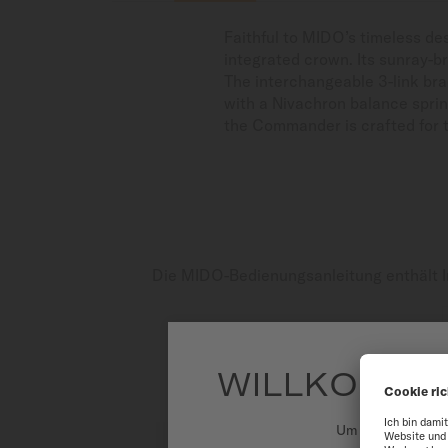
Faithful to MIDO’s timeless d
integrated crown. Its sunray-br
The interchangeable 3-link bra
with a Nivachron balance sprin
the Commander is crafted for t
Die MIDO-Bedienungsanleitung enthält I
WILLKOMME
Um unsere Websit