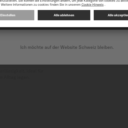
UF DER FOLGENDEN WEBSITE FORTFAHREN: INTERNATI
Ich möchte auf der Website Schweiz bleiben.
ritt bei Uhrwerken mit
 Generation bietet es eine
ie herkömmliche Uhrwerke.
lässigkeit, ideal für
m Alltag legen.