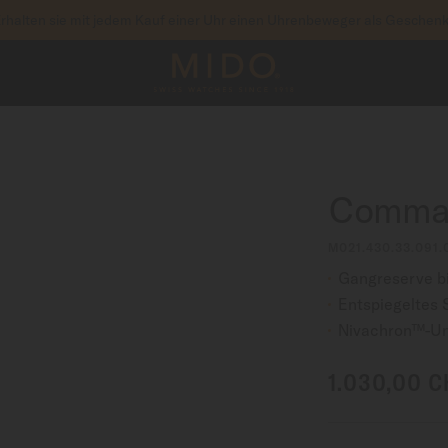
rhalten sie mit jedem Kauf einer Uhr einen Uhrenbeweger als Geschen
um auf Ihre Garantieinformationen und mehr zuzu
RIEREN SIE IHRE UHR
Comman
M021.430.33.091.
Gangreserve b
Entspiegeltes 
Nivachron™-Un
1.030,00 C