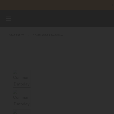
E
Zum Inhalt springen
REGIST
UHREN
STARTSEITE
COMMANDER DATODAY
ARMBÄNDER
MIDO UNIVERSUM
VERKAUFSSTELLEN
KUNDENDIENST
Registrieren Sie Ihre Uhr
Mein Konto