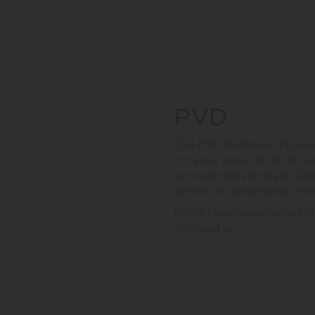
PVD
Das PVD-Verfahren (Physic
mit einer festen Schicht a
korrosionsbeständiger. Dies
verleiht ihr gleichzeitig ei
MIDO bietet eine breite Pa
Gelbgold an.