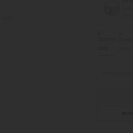
EIN 
Jede
eine
UH