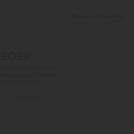
FEDER
evolutionäre Nivachron™-
alllegierung auf Titanbasis
iderstandsfähig gegen
rwert und garantiert