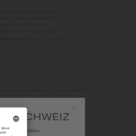
ungen und kleinen Details
erfekt rundes Gehäuse, das
Zeiger und Indexe, ein
hlt in dieser Lady-Version.
ie außergewöhnlichen Frauen an,
e der unterschiedlichen Uhren von MIDO.
DO SCHWEIZ
Schließen
national auszuwählen.