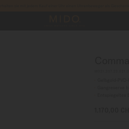
rhalten sie mit jedem Kauf einer Uhr einen Uhrenbeweger als Geschen
um auf Ihre Garantieinformationen und mehr zuzu
RIEREN SIE IHRE UHR
Comman
M021.207.33.021.
Gelbgold-PVD-
Gangreserve bi
Entspiegeltes 
1.170,00 C