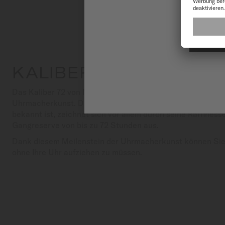
A
KALIBER 72
Das Kaliber 72 von MIDO ist ein Beispiel für die Exzellenz 
Uhrmacherkunst. Dieses automatische Uhrwerk, das für se
bekannt ist, zeichnet sich vor allem durch seine Raffines
Gangreserve von bis zu 72 Stunden aus.
Dank diesem Meilenstein der Uhrmacherkunst können Sie
ohne Ihre Uhr aufziehen zu müssen.