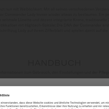
t nun mit Weiblichkeit. Mit all seinen verschiedenen Verzier
t der Commander Lady immer wieder etwas zu bestaunen. Ein p
ne schmale Lünette und dezent integrierte Krone, traditionelle 
ikkaliber mit Hightech-Spirale: Die DNA der Commander erstra
chriftzug Lady auf ihrem Zifferblatt und spielen damit auf d
HANDBUCH
nformationen zum Gebrauch, den Einstellungen und der Pfleg

PDF HERUNTERLADEN
N AUF DER WEBSITE MI
e optimal zu nutzen, empfehlen wir Ihnen, die Website von MIDO Inter