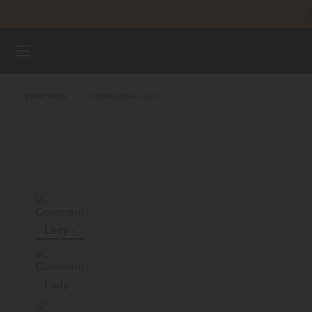
E
Zum Inhalt springen
REGIST
UHREN
STARTSEITE
COMMANDER LADY
ARMBÄNDER
MIDO UNIVERSUM
VERKAUFSSTELLEN
KUNDENDIENST
Registrieren Sie Ihre Uhr
Mein Konto