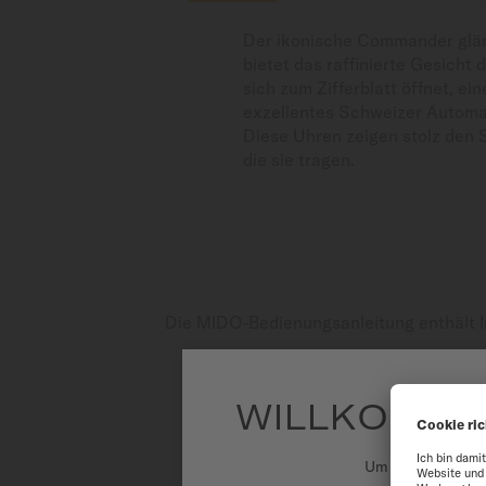
Der ikonische Commander glänz
bietet das raffinierte Gesich
sich zum Zifferblatt öffnet, ei
exzellentes Schweizer Automat
Diese Uhren zeigen stolz den S
die sie tragen.
Die MIDO-Bedienungsanleitung enthält I
WILLKOMME
Um unsere Websit