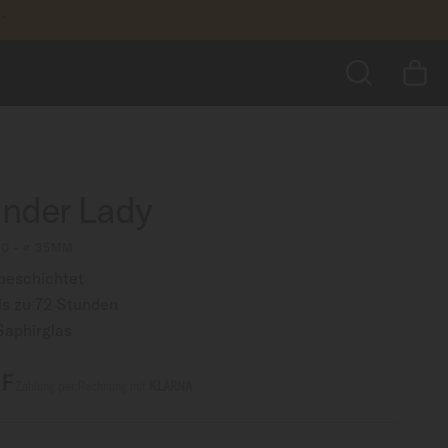
k*
1.170,00 CHF
ZUM WARENKORB HINZUFÜGEN
greifen
SUCHE
der Lady
00 - ∅ 35MM
beschichtet
s zu 72 Stunden
Saphirglas
HF
Zahlung per Rechnung mit
KLARNA