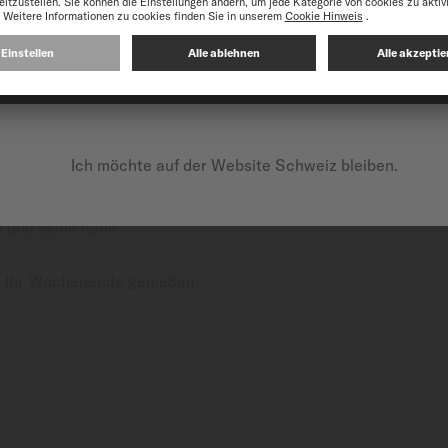
UF DER FOLGENDEN WEBSITE FORTFAHREN: INTERNATI
Ich möchte auf der Website Schweiz bleiben.
der traditionellen
ine Zuverlässigkeit
se und seine hohe
 Ihr Wochenende genießen,