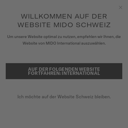
Erhalten sie mit jedem Kauf einer Uhr einen Uhrenbeweger als
Geschenk*
Zum Inhalt springen
WILLKOMMEN AUF DER
Sch
um auf Ihre Garantieinformationen
REGISTRIEREN SIE IHRE UHR
und mehr zuzugreifen
WEBSITE MIDO SCHWEIZ
UHREN
Um unsere Website optimal zu nutzen, empfehlen wir Ihnen, die
STARTSEITE
MULTIFORT SKELETON VERTIGO
Website von MIDO International auszuwählen.
ARMBÄNDER
MIDO UNIVERSUM
AUF DER FOLGENDEN WEBSITE
SUCHE
Multifort Skeleton Vertigo
FORTFAHREN: INTERNATIONAL
VERKAUFSSTELLEN
M038.436.36.061.00 - ∅ 42MM
KUNDENDIENST
Skelettiertes Kaliber
Ich möchte auf der Website Schweiz bleiben.
Gangreserve bis zu 80 Stunden
Nivachron™-Unruhspirale
Registrieren Sie Ihre Uhr
Mein Konto
1.130,00 CHF
Zahlung per Rechnung mit
KLARNA