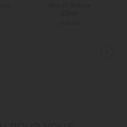
issu
Bleu Et Orange
22mm
60,00 CHF
PLUS DE DÉTAILS
U POUR VOUS