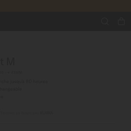
810,00 CHF
AJOUTER AU PANIER
us encore
RECHERCHER
rt M
00 - ∅ 42MM
che jusqu'à 80 heures
changeable
ée
F
Paiement sur facture avec
KLARNA