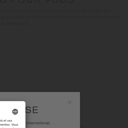
montres en cadeau pour chaque commande passée sur
n accessoire de haute qualité et fonctionnel pour ranger en
e automatique.
IQUES
 SUISSE
Fermer
r sur le site International.