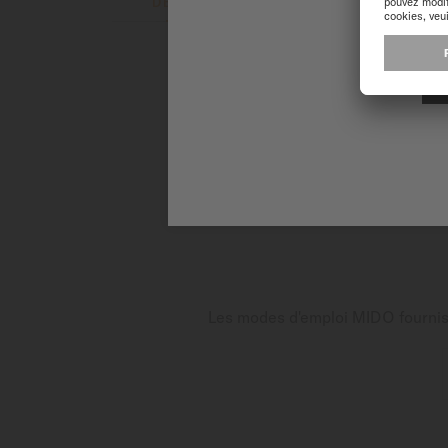
DESCRIPTION
A PROPOS DE L
Un Maximum d'énergie pour cet
vertical rappelle les Côtes d
et la lisibilité, sur les aiguil
80. Sa réserve de marche, jusq
une précision redoutable. MID
acier ou textile sur base rubber
Les modes d'emploi MIDO fournisse