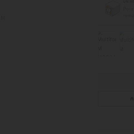
UN R
Pour
remon