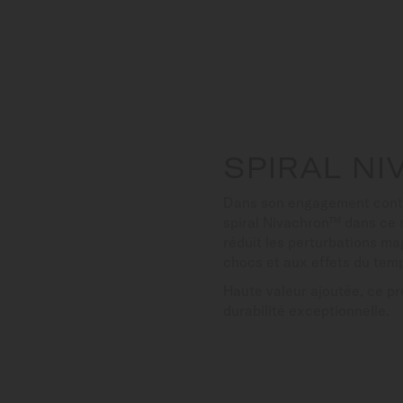
SPIRAL N
Dans son engagement contin
spiral Nivachron™ dans ce m
réduit les perturbations m
chocs et aux effets du tem
Haute valeur ajoutée, ce p
durabilité exceptionnelle.