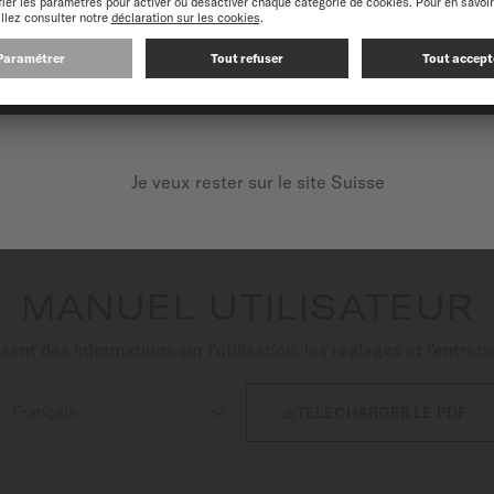
A MONTRE
BOÎTE ET GLACE
CADRAN
te montre automatique suisse aux finitions fascinantes. Sur 
CONTINUEZ SUR LE SITE SUIVANT : INTERNATIONAL
e Genève caractéristiques de la collection. Du Super-LumiNov
les et les index ronds. La robustesse légendaire de Multifort pul
u’à 80 heures, est combinée à un spiral en Nivachron™ – une 
O propose le Multifort M avec un système de changement de br
Je veux rester sur le site Suisse
.
MANUEL UTILISATEUR
nt des informations sur l'utilisation, les réglages et l'entre

TÉLÉCHARGER LE PDF