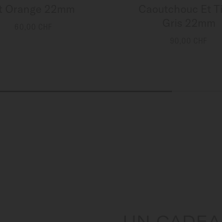
t Orange 22mm
Caoutchouc Et T
Gris 22mm
60,00 CHF
PLUS DE DÉTAILS
90,00 CHF
PLUS DE DÉTAILS
UN CADEA