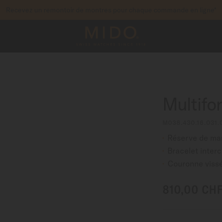
Recevez un remontoir de montres pour chaque commande en ligne*
pour accéder à vos informations de garantie et pl
STREZ VOTRE MONTRE
Multifo
M038.430.16.031.
Réserve de mar
Bracelet inter
Couronne viss
810,00 CH