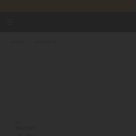
Aller au contenu
ENREGI
MONTRES
ACCUEIL
MULTIFORT M
BRACELETS
UNIVERS MIDO
POINTS DE VENTE
SERVICE CLIENT
Enregister ma montre
Mon compte