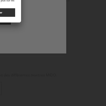
MOUVEMENT
BRACELET
le cadran dégradé, un satiné
a® immaculé crée le contraste
se au rythme du célèbre Calibre
matière révolutionnaire offrant
acelet sans outils, en version
tien des différentes montres MIDO.