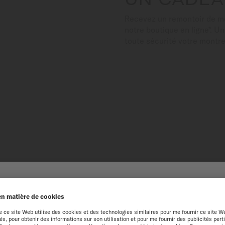
Recevez un remontoir de 
notre boutique en ligne*. U
toute sécurité votre montr
CTÉRISTIQUES TECHN
NUE SUR LE SITE MIDO
périence optimale sur notre site web, nous vous recommandons de navigue