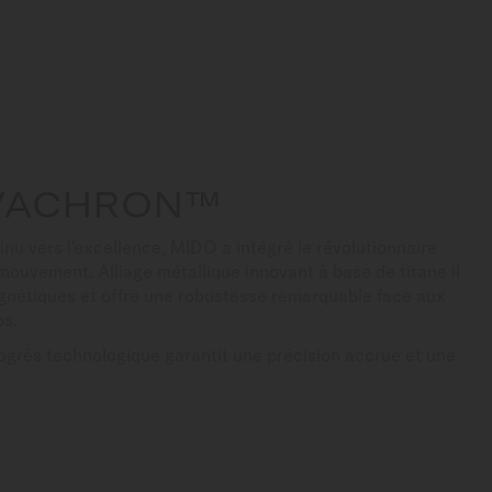
IVACHRON™
u vers l'excellence, MIDO a intégré le révolutionnaire
ouvement. Alliage métallique innovant à base de titane il
agnétiques et offre une robustesse remarquable face aux
ps.
rogrès technologique garantit une précision accrue et une