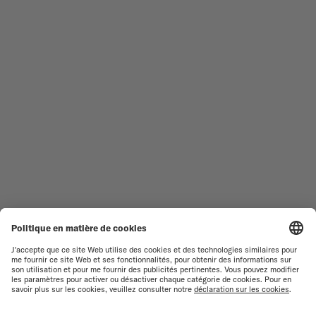
TROUVER UN CENTRE DE
CONDITIONS GÉNÉRALES DE
SERVICE
VENTE
SERVICE CLIENT
CONDITIONS D'UTILISATION
DÉCLARATION DE
CONTACTEZ-NOUS
CONFIDENTIALITÉ
ESPACE PRESSE
DÉCLARATION SUR LES COOKIES
PARAMÈTRES DES COOKIES
RESPECT DE L'ENVIRONNEMENT
FICHE PRODUIT RELATIVE AUX
QUALITÉS ET
CARACTÉRISTIQUES
ENVIRONNEMENTALES
RENONCER AU CONTRAT