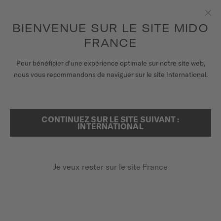
pour accéder à vos informations de
ENREGISTRER VOTRE MONTRE
garantie et plus encore
Aller au contenu
BIENVENUE SUR LE SITE MIDO
Fer
FRANCE
MONTRES
Pour bénéficier d'une expérience optimale sur notre site web,
ACCUEIL
MULTIFORT M
nous vous recommandons de naviguer sur le site International.
BRACELETS
UNIVERS MIDO
CONTINUEZ SUR LE SITE SUIVANT :
RECHERCHER
Multifort M
INTERNATIONAL
POINTS DE VENTE
M038.430.16.031.00 - ∅ 42MM
SERVICE CLIENT
Réserve de marche jusqu'à 80 heures
Je veux rester sur le site France
Bracelet interchangeable
Couronne vissée
Enregister ma montre
Mon compte
840,00 €