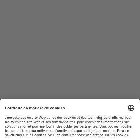
TROUVER UN CENTRE DE
CONDITIONS GÉNÉRALES DE
SERVICE
VENTE
SERVICE CLIENT
CONDITIONS D'UTILISATION
DÉCLARATION DE
CONTACTEZ-NOUS
CONFIDENTIALITÉ
ESPACE PRESSE
DÉCLARATION SUR LES COOKIES
PARAMÈTRES DES COOKIES
RESPECT DE L'ENVIRONNEMENT
FICHE PRODUIT RELATIVE AUX
QUALITÉS ET
CARACTÉRISTIQUES
ENVIRONNEMENTALES
RENONCER AU CONTRAT