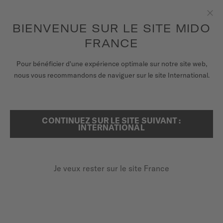
pour accéder à vos informations de
ENREGISTRER VOTRE MONTRE
garantie et plus encore
Aller au contenu
BIENVENUE SUR LE SITE MIDO
Fer
FRANCE
MONTRES
Pour bénéficier d'une expérience optimale sur notre site web,
ACCUEIL
MULTIFORT SKELETON VERTIGO
nous vous recommandons de naviguer sur le site International.
BRACELETS
UNIVERS MIDO
CONTINUEZ SUR LE SITE SUIVANT :
RECHERCHER
Multifort Skeleton Vertigo
INTERNATIONAL
POINTS DE VENTE
M038.436.36.061.00 - ∅ 42MM
SERVICE CLIENT
Mouvement squelette
Je veux rester sur le site France
Réserve de marche jusqu'à 80 heures
Spiral Nivachron™
Enregister ma montre
Mon compte
1 230,00 €